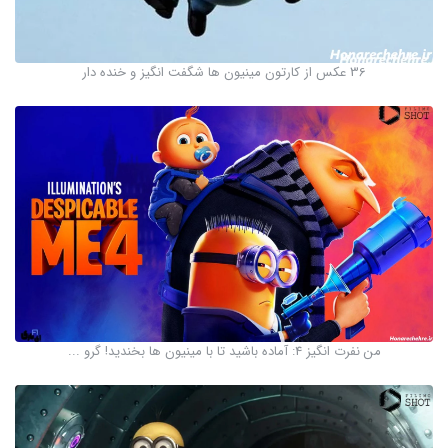
36 عکس از کارتون مینیون ها شگفت انگیز و خنده دار
من نفرت‌ انگیز 4: آماده باشید تا با مینیون‌ ها بخندید! گرو ...