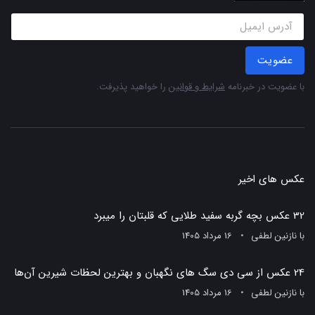
عضویت
با عضویت در خبرنامه
شرایط و قوانین
را خواهید پذیرفت.
عکس های اخیر
32 عکس بچه گربه سفید طلایی که قلبتان را میبرد
با
نازنین لطفی
16 مرداد 1405
24 عکس از سی دی سگ های نگهبان و بهترین لحظات شیرین آن‌ها
با
نازنین لطفی
16 مرداد 1405