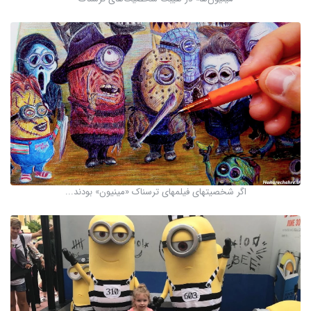
اگر شخصیتهای فیلمهای ترسناک «مینیون» بودند...