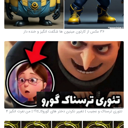
36 عکس از کارتون مینیون ها شگفت انگیز و خنده دار
تئوری ترسناک و عجیب | تغییر نکردن دختر های گوروಠ_ಠ؟! | من نفرت انگیز 4