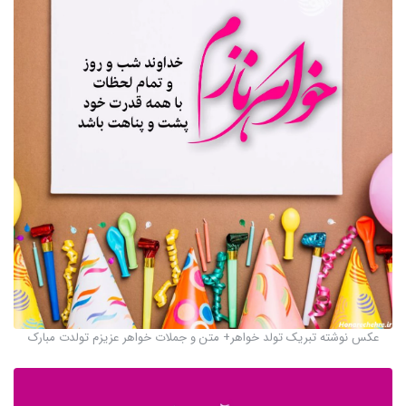
عکس نوشته تبریک تولد خواهر+ متن و جملات خواهر عزیزم تولدت مبارک