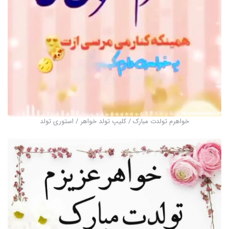
خواهرم تولدت مبارک / کلیپ تولد خواهر / استوری تولد