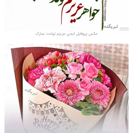
عکس پروفایل ابجی عزیزم تولدت مبارک