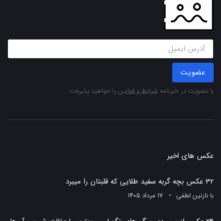
عضویت
با عضویت در خبرنامه
شرایط و قوانین
را خواهید پذیرفت.
عکس های اخیر
32 عکس بچه گربه سفید طلایی که قلبتان را میبرد
با
نازنین لطفی
17 مرداد 1405