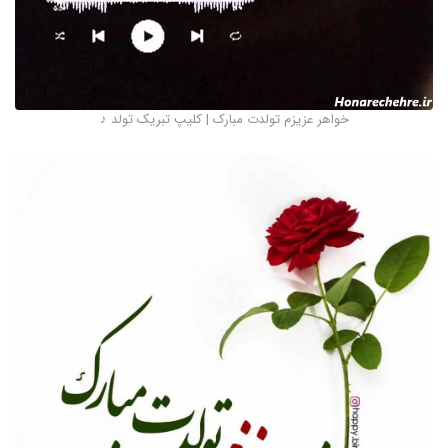
خواهر عزیزم تولدت مبارک | کلیپ تبریک تولد ♪