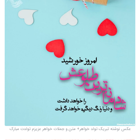
عکس نوشته تبریک تولد خواهر+ متن و جملات خواهر عزیزم تولدت مبارک