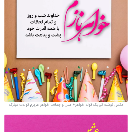
عکس نوشته تبریک تولد خواهر+ متن و جملات خواهر عزیزم تولدت مبارک