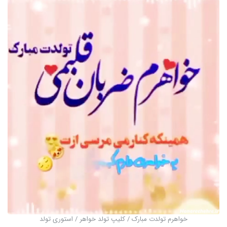
خواهرم تولدت مبارک / کلیپ تولد خواهر / استوری تولد