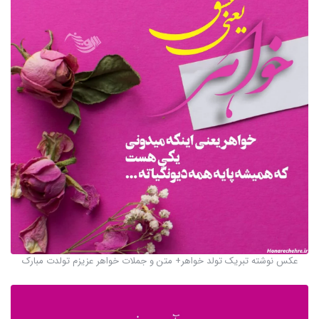
عکس نوشته تبریک تولد خواهر+ متن و جملات خواهر عزیزم تولدت مبارک