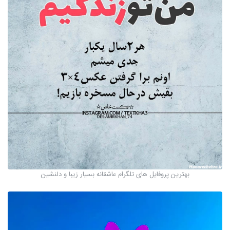
بهترین پروفایل های تلگرام عاشقانه بسیار زیبا و دلنشین