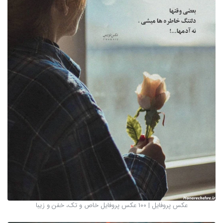
عکس پروفایل | ۱۰۰ عکس پروفایل خاص و تک، خفن و زیبا