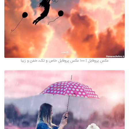
عکس پروفایل | ۱۰۰ عکس پروفایل خاص و تک، خفن و زیبا