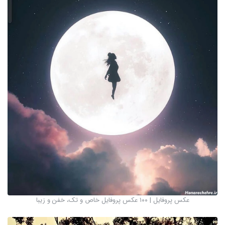
عکس پروفایل | ۱۰۰ عکس پروفایل خاص و تک، خفن و زیبا