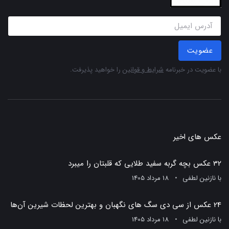
عضویت
با عضویت در خبرنامه
شرایط و قوانین
را خواهید پذیرفت.
عکس های اخیر
32 عکس بچه گربه سفید طلایی که قلبتان را میبرد
با
نازنین لطفی
18 مرداد 1405
24 عکس از سی دی سگ های نگهبان و بهترین لحظات شیرین آن‌ها
با
نازنین لطفی
18 مرداد 1405