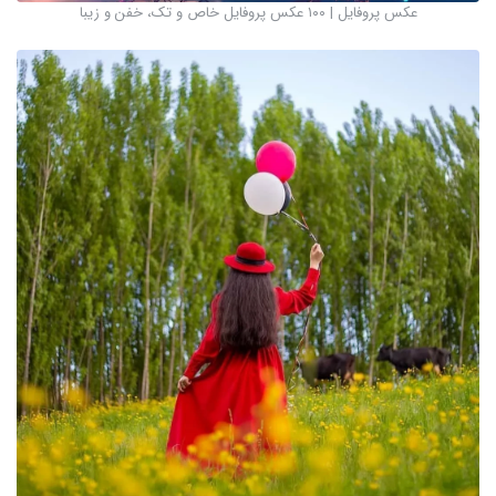
عکس پروفایل | ۱۰۰ عکس پروفایل خاص و تک، خفن و زیبا