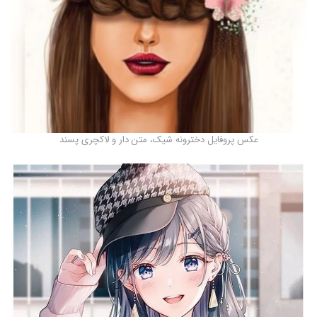
عکس پروفایل دخترونه شیک، متن دار و لاکچری پسند