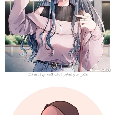
عکس ها و تصاویر | دختر انیمه ای | باهوشک