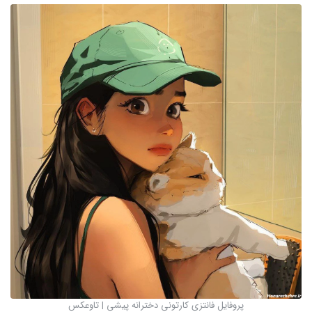
پروفایل فانتزی کارتونی دخترانه پیشی | تاوعکس