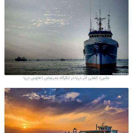
عکس/ کشتی آذر دریا در لنگرگاه بندرعباس | فانوس دریا