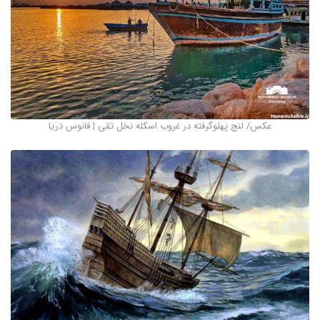
عکس/ لنج پهلوگرفته در غروب اسکله نخل تقی | فانوس دریا