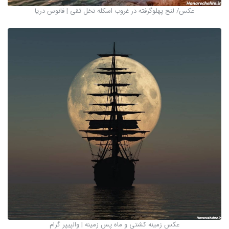
عکس/ لنج پهلوگرفته در غروب اسکله نخل تقی | فانوس دریا
عکس زمینه کشتی و ماه پس زمینه | والپیپر گرام