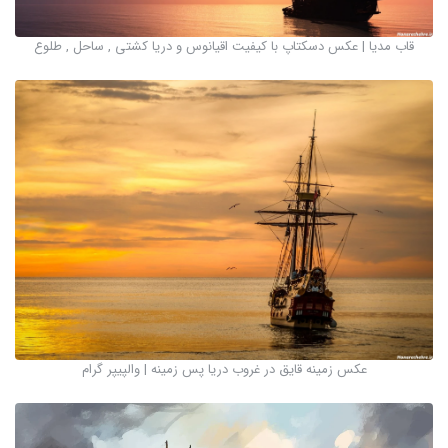
قاب مدیا | عکس دسکتاپ با کیفیت اقیانوس و دریا کشتی , ساحل , طلوع
عکس زمینه قایق در غروب دریا پس زمینه | والپیپر گرام