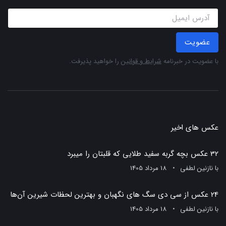
عضویت
با عضویت در خبرنامه
شرایط و قوانین
را خواهید پذیرفت.
عکس های اخیر
32 عکس بچه گربه سفید طلایی که قلبتان را میبرد
با
نازنین لطفی
18 مرداد 1405
24 عکس از سی دی سگ های نگهبان و بهترین لحظات شیرین آن‌ها
با
نازنین لطفی
18 مرداد 1405