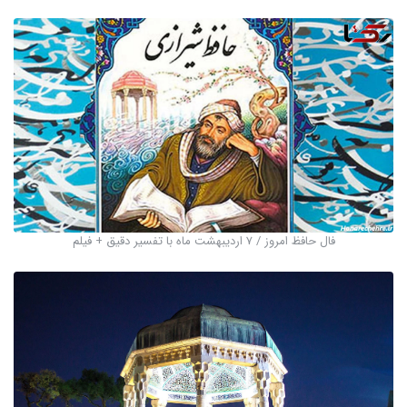
فال حافظ امروز / 7 اردیبهشت ماه با تفسیر دقیق + فیلم