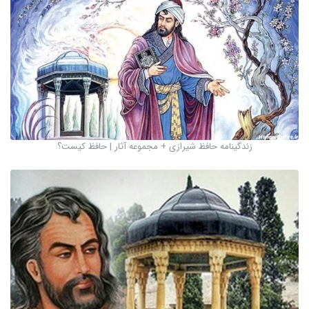
زندگینامه حافظ شیرازی + مجموعه آثار | حافظ کیست؟