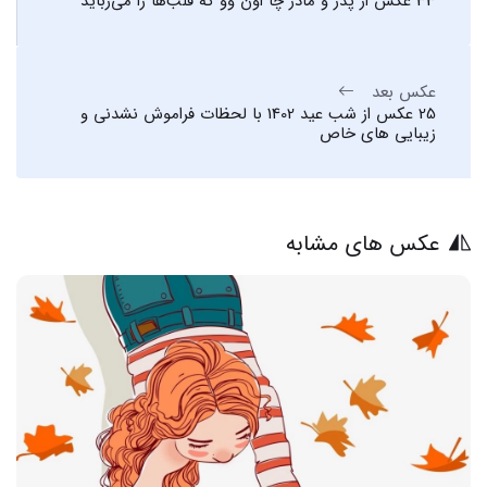
33 عکس از پدر و مادر چا اون وو که قلب‌ها را می‌رباید
عکس بعد
25 عکس از شب عید 1402 با لحظات فراموش نشدنی و
زیبایی های خاص
عکس های مشابه