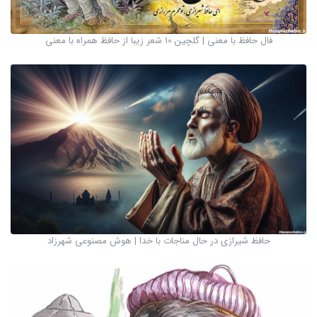
فال حافظ با معنی | گلچین 10 شعر زیبا از حافظ همراه با معنی
حافظ شیرازی در حال مناجات با خدا | هوش مصنوعی شهرزاد