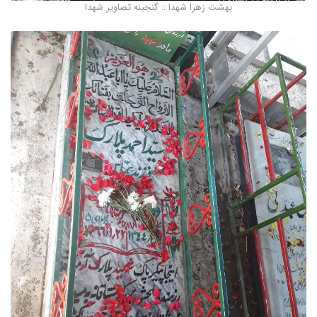
بهشت زهرا شهدا :: گنجینه تصاویر شهدا