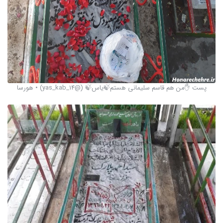
پست ✋من هم قاسم سلیمانی هستم🍃یاس🍃 (@yas_kab_14) • هورسا