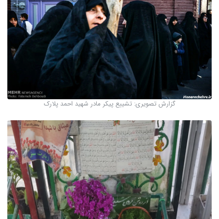
گزارش تصویری: تشییع پیکر مادر شهید احمد پلارک