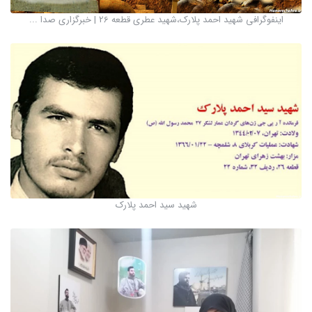
اینفوگرافی شهید احمد پلارک،شهید عطری قطعه 26 | خبرگزاری صدا ...
شهید سید احمد پلارک