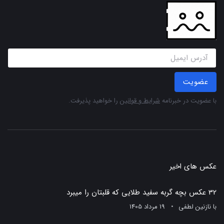
عضویت
با عضویت در خبرنامه
شرایط و قوانین
را خواهید پذیرفت.
عکس های اخیر
32 عکس بچه گربه سفید طلایی که قلبتان را میبرد
با
نازنین لطفی
19 مرداد 1405