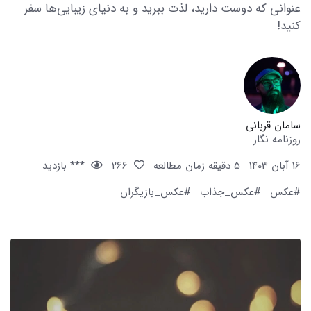
عنوانی که دوست دارید، لذت ببرید و به دنیای زیبایی‌ها سفر
کنید!
سامان قربانی
روزنامه نگار
16 آبان 1403
5 دقیقه زمان مطالعه
266
*** بازدید
#عکس
#عکس_جذاب
#عکس_بازیگران