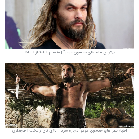
بهترین فیلم های جیسون موموآ | 10 فیلم + امتیاز IMDB
اظهار نظر های جیسون موموآ درباره سریال بازی تاج و تخت | طرفداری