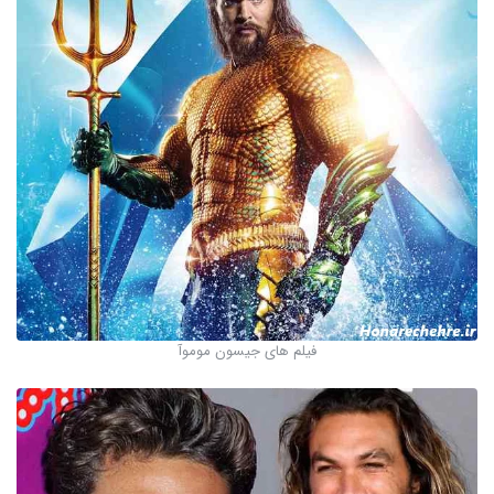
فیلم های جیسون موموآ