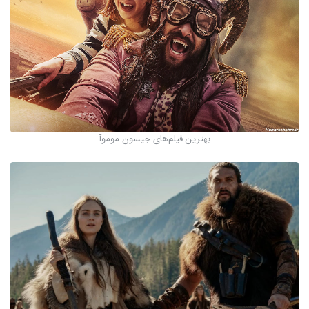
بهترین فیلم‌های جیسون موموآ