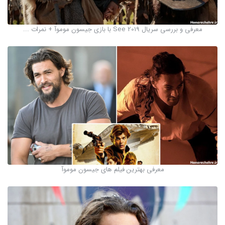
معرفی و بررسی سریال See 2019 با بازی جیسون موموآ + نمرات ...
معرفی بهترین فیلم های جیسون موموآ