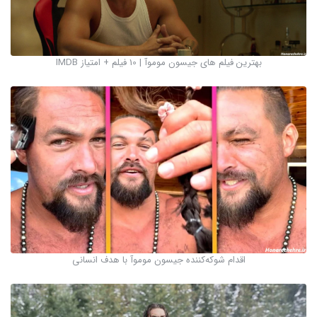
بهترین فیلم های جیسون موموآ | 10 فیلم + امتیاز IMDB
اقدام شوکه‌کننده جیسون موموآ با هدف انسانی