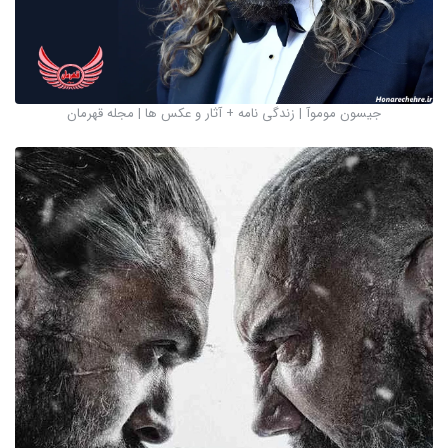
جیسون موموآ | زندگی نامه + آثار و عکس ها | مجله قهرمان