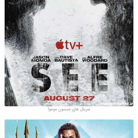
سریال های جیسون موموآ