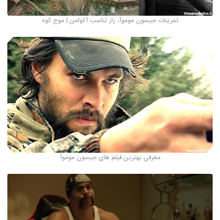
تمرینات جیسون موموآ، راز تناسب آکوامن | موج کوه
معرفی بهترین فیلم های جیسون موموآ