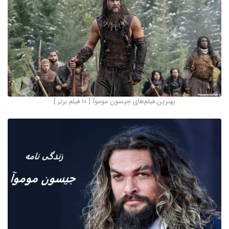
بهترین فیلم‌های جیسون موموآ [ 10 فیلم برتر ]