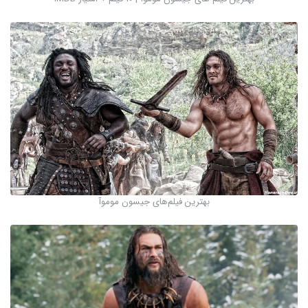
بهترین فیلم‌های جیسون موموآ