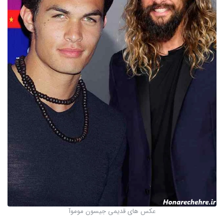
عکس های قدیمی جیسون موموآ