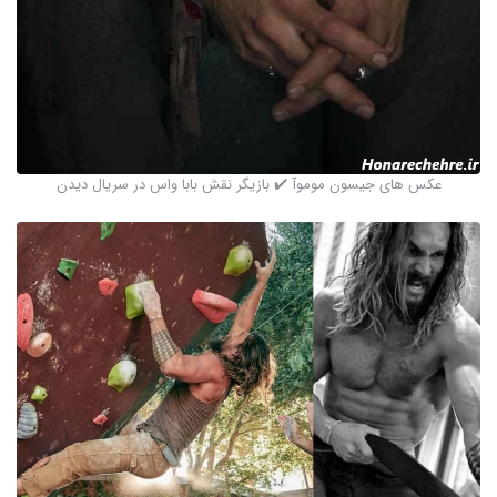
عکس های جیسون موموآ ✔️ بازیگر نقش بابا واس در سریال دیدن