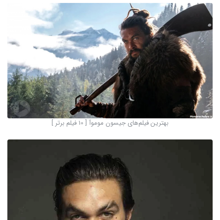
بهترین فیلم‌های جیسون موموآ [ 10 فیلم برتر ]