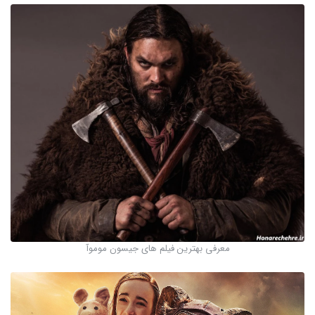
معرفی بهترین فیلم های جیسون موموآ