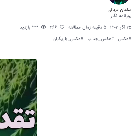
سامان قربانی
روزنامه نگار
25 آذر 1403
5 دقیقه زمان مطالعه
266
*** بازدید
#عکس
#عکس_جذاب
#عکس_بازیگران