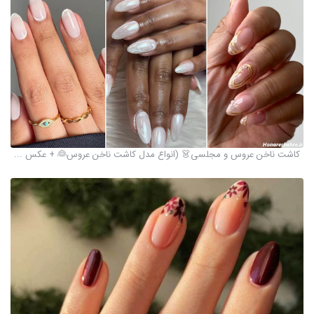
کاشت ناخن عروس و مجلسی👗 (انواع مدل کاشت ناخن عروس👰 + عکس ...