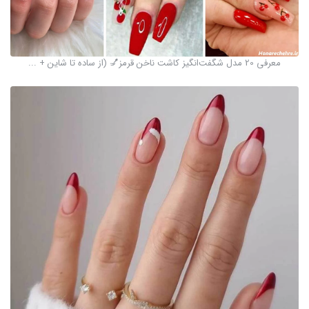
معرفی 20 مدل شگفت‌انگیز کاشت ناخن قرمز💅 (از ساده تا شاین + ...