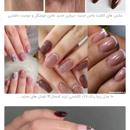
عکس های کاشت ناخن جدید؛ دیزاین جدید ناخن خوشگل و دوست داشتنی
10 مدل زیبا رنگ لاک کالباسی ترند امسال🌸 (مدل های جدید ...