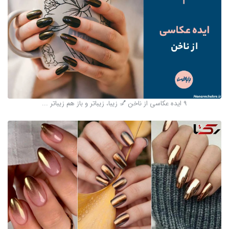
9 ایده عکاسی از ناخن 💅 زیبا، زیباتر و باز هم زیباتر ...