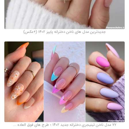
جدیدترین مدل های ناخن دخترانه پاییز 1402 (+عکس)
۷۷ مدل ناخن تینیجری دخترانه جدید ۱۴۰۲ ؛ طرح های فوق العاده ...