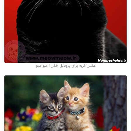
عکس گربه برای پروفایل خفن | میو میو