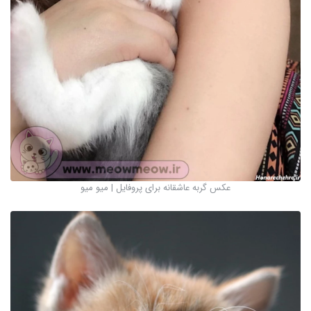
عکس گربه عاشقانه برای پروفایل | میو میو