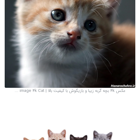
عکس 4k بچه گربه زیبا و بازیگوش با کیفیت بالا | image 4k Cat ...