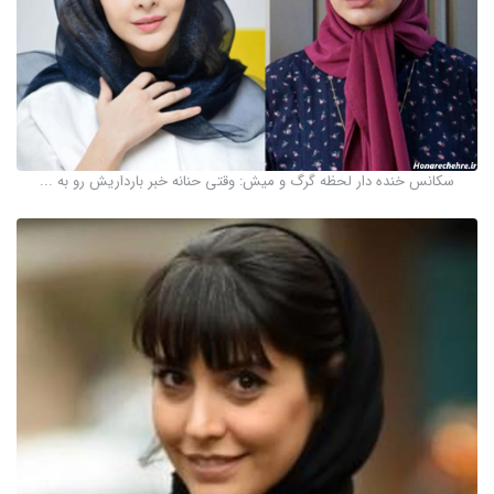
سکانس خنده دار لحظه گرگ و میش: وقتی حنانه خبر بارداریش رو به ...