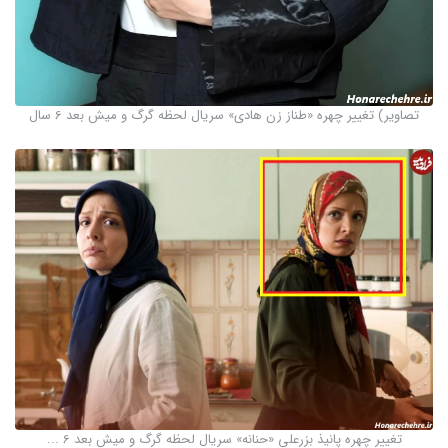
تصاویر) تغییر چهره «طناز زن هادی» سریال لحظه گرگ و میش بعد 6 سال
تغییر چهره پانیذ بزرعلی «حنانه» سریال لحظه گرگ و میش بعد 6 ...