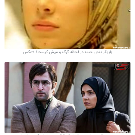
بازیگر نقش حنانه در لحظه گرگ و میش کیست؟ +عکس