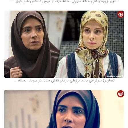
تغییر چهره واقعی حنانه سریال لحظه گرگ و میش / عکس های فوق ...
تصاویر) بیوگرافی پانیذ برزعلی بازیگر نقش حنانه در سریال لحظه ...