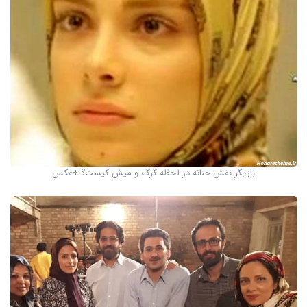
بازیگر نقش حنانه در لحظه گرگ و میش کیست؟ +عکس