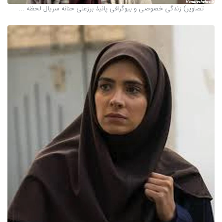
تصاویر) زندگی خصوصی و بیوگرافی پانیذ برزعلی حنانه سریال لحظه ...