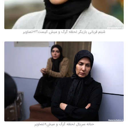
شبنم قربانی بازیگر لحظه گرگ و میش کیست؟!+تصاویر
حنانه سریال لحظه گرگ و میش+تصاویر