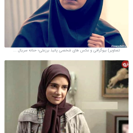
تصاویر) بیوگرافی و عکس های شخصی پانیذ برزعلی؛ حنانه سریال ...