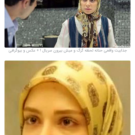
جذابیت واقعی حنانه لحظه گرگ و میش بیرون سریال ! + عکس و بیوگرافی