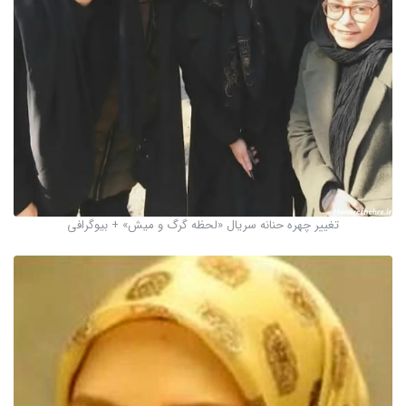
تغییر چهره حنانه سریال «لحظه گرگ و میش» + بیوگرافی