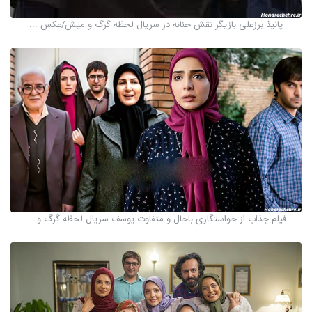
پانیذ برزعلی بازیگر نقش حنانه در سریال لحظه گرگ و میش/عکس ...
فیلم جذاب از خواستگاری باحال و متفاوت یوسف سریال لحظه گرگ و ...