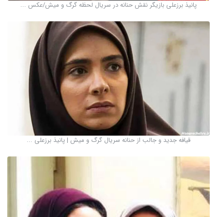
پانیذ برزعلی بازیگر نقش حنانه در سریال لحظه گرگ و میش/عکس ...
قیافه جدید و جالب از حنانه سریال گرگ و میش | پانیذ برزعلی ...