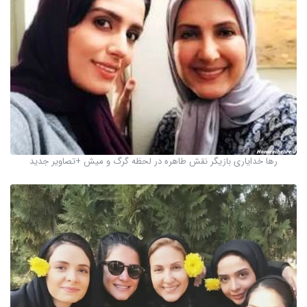
رها خدایاری بازیگر نقش طاهره در لحظه گرگ و میش +تصاویر جدید