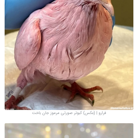
فرارو | (عکس) کبوتر صورتی مرموز جان باخت