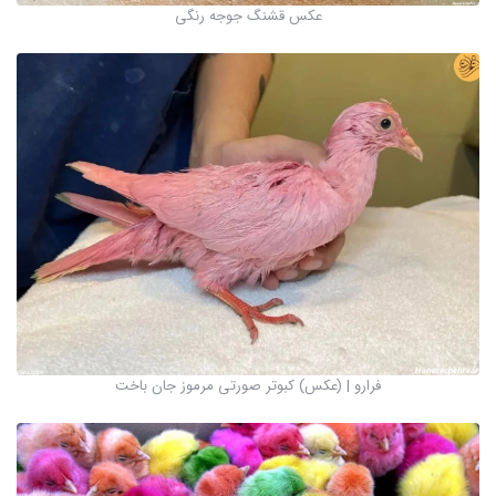
عکس قشنگ جوجه رنگی
فرارو | (عکس) کبوتر صورتی مرموز جان باخت