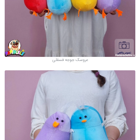
عروسک جوجه فسقلی