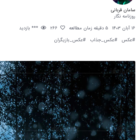
سامان قربانی
روزنامه نگار
16 آبان 1403
5 دقیقه زمان مطالعه
266
*** بازدید
#عکس
#عکس_جذاب
#عکس_بازیگران