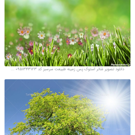
دانلود تصویر شاتر استوک پس زمینه طبیعت سرسبز کد 0951343123 ...