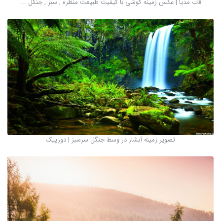
قاب مدیا | عکس زمینه گوشی با کیفیت طبیعت منظره , سبز , جنگل ...
تصویر زمینه آبشار در وسط جنگل سرسبز | دورپیک