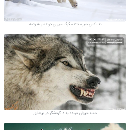
70 عکس خیره کننده گرگ حیوان درنده و قدرتمند
حمله حیوان درنده به ۸ گردشگر در نیشابور