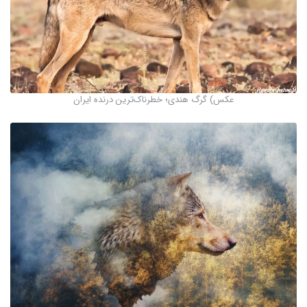
عکس) گرگ هندی؛ خطرناک‌ترین درنده ایران