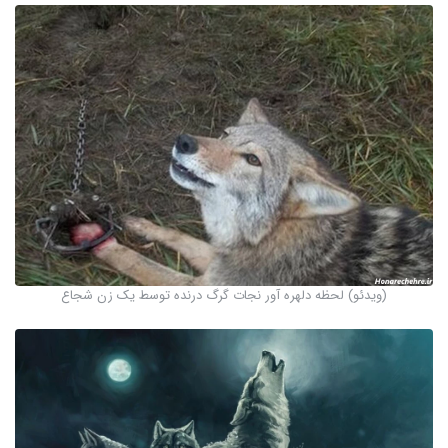
(ویدئو) لحظه دلهره آور نجات گرگ درنده توسط یک زن شجاع