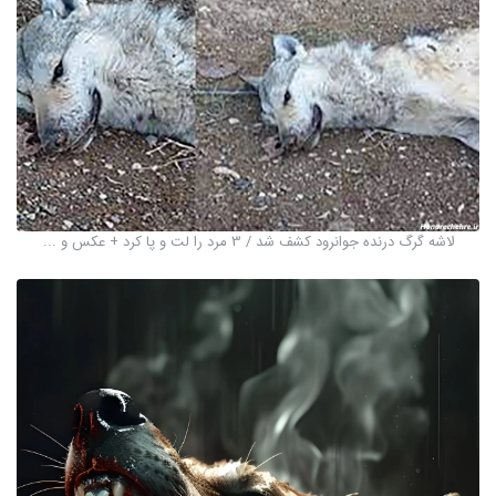
لاشه گرگ درنده جوانرود کشف شد / 3 مرد را لت و پا کرد + عکس و ...