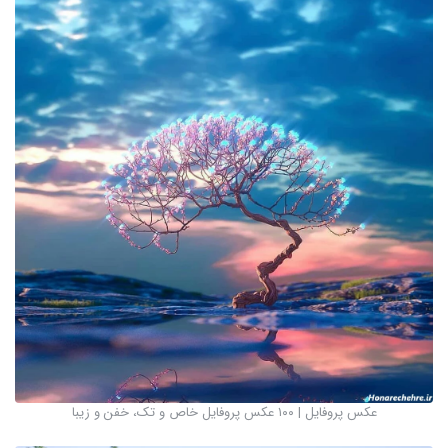
عکس پروفایل | ۱۰۰ عکس پروفایل خاص و تک، خفن و زیبا