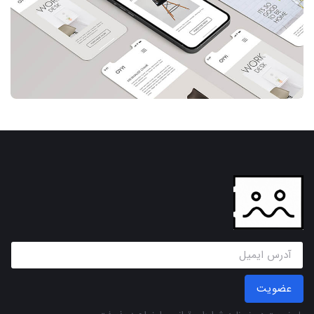
عضویت