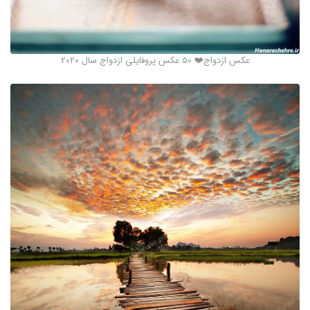
عکس ازدواج❤️ 50 عکس پروفایلی ازدواج سال 2020