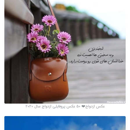
عکس ازدواج❤️ 50 عکس پروفایلی ازدواج سال 2020