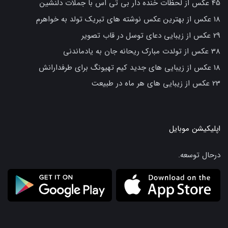
45 عکس از لحظات خنده دار بی تی اس با جملات دلنشین
18 عکس از بهترین عکس نوشته های تبریک تولد به خواهرم
29 عکس از زیبایی دعای توسل در قاب تصویر
38 عکس از تولدت مبارک ریحانه جان به یادماندنی
18 عکس از زیبایی های جدید کیم تهیونگ برای طرفدارانش
23 عکس از زیبایی های هر ماه در طبیعت
اپلیکیشن موبایل
درحال توسعه.