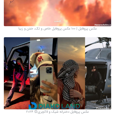
عکس پروفایل | ۱۰۰ عکس پروفایل خاص و تک، خفن و زیبا
عکس پروفایل دخترانه شیک و لاکچری😍 2024