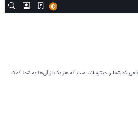
با دعوت می‌کنیم. این مجموعه شامل 23 عکس از سایرن هد ترسناک واقعی که شما را میترساند است که هر یک از آن‌ها به شما کمک