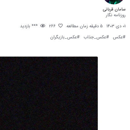
سامان قربانی
روزنامه نگار
01 دی 1403
5 دقیقه زمان مطالعه
266
*** بازدید
#عکس
#عکس_جذاب
#عکس_بازیگران