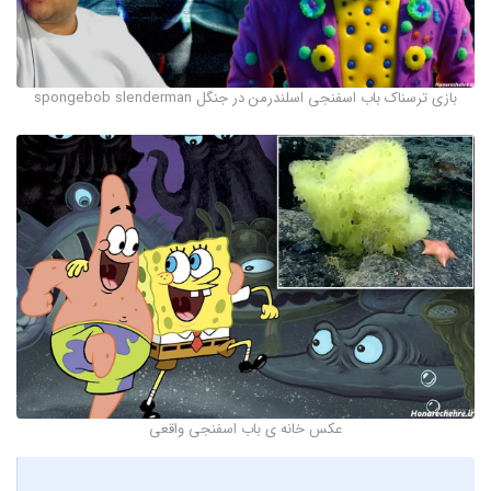
بازی ترسناک باب اسفنجی اسلندرمن در جنگل spongebob slenderman
عکس خانه ی باب اسفنجی واقعی