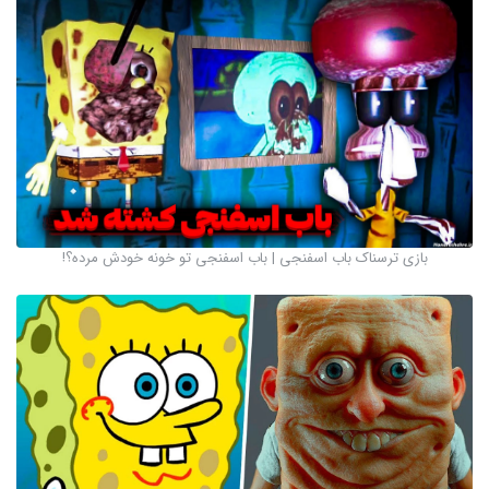
بازی ترسناک باب اسفنجی | باب اسفنجی تو خونه خودش مرده؟!