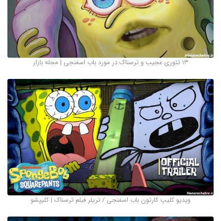
۱۳ تئوری عجیب و ترسناک در مورد باب اسفنجی | مجله بازار
ویدیو کلیپ کارتون باب اسفنجی / تریلر فیلم ترسناک | کلیپشو