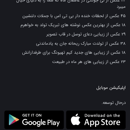
24 عکس از لی جونگی در عاشقان ماه که شما را به دنیای خیال
میبرد
45 عکس از لحظات خنده دار بی تی اس با جملات دلنشین
18 عکس از بهترین عکس نوشته های تبریک تولد به خواهرم
29 عکس از زیبایی دعای توسل در قاب تصویر
38 عکس از تولدت مبارک ریحانه جان به یادماندنی
18 عکس از زیبایی های جدید کیم تهیونگ برای طرفدارانش
23 عکس از زیبایی های هر ماه در طبیعت
اپلیکیشن موبایل
درحال توسعه.