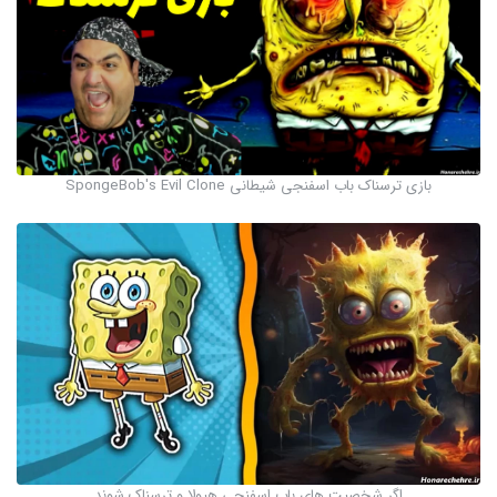
بازی ترسناک باب اسفنجی شیطانی SpongeBob's Evil Clone
اگر شخصیت های باب اسفنجی هیولا و ترسناک شوند