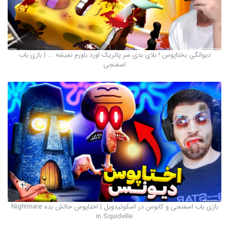
دیوانگی بختاپوس ! بلای بدی سر پاتریک اورد باورم نمیشه ... | بازی باب
اسفنجی
بازی باب اسفنجی و کابوس در اسکوئیدویل | اختاپوس حالش بده Nightmare
in Squidville