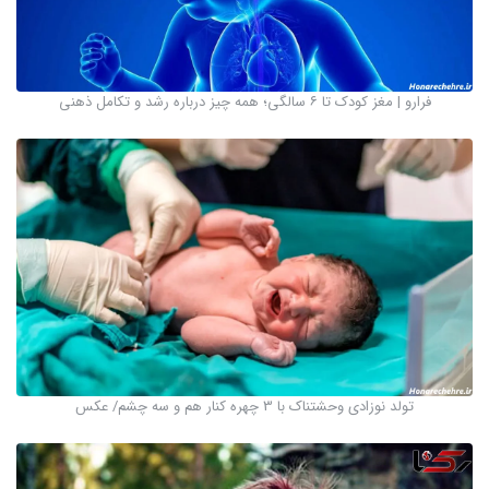
فرارو | مغز کودک تا ۶ سالگی؛ همه چیز درباره رشد و تکامل ذهنی
تولد نوزادی وحشتناک با 3 چهره کنار هم و سه چشم/ عکس