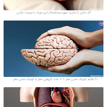
اگر دلش را ندارید چهره وحشتناک این نوزاد را نبینید/ عکس
۲۰ علائم کوچک شدن مغز + ۱۰ علت آتروفی مغز یا کوچک شدن مغز ...