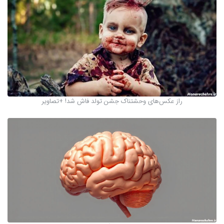
راز عکس‌های وحشتناک جشن تولد فاش شد! +تصاویر