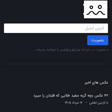
عضویت
با عضویت در خبرنامه
شرایط و قوانین
را خواهید پذیرفت.
عکس های اخیر
32 عکس بچه گربه سفید طلایی که قلبتان را میبرد
با
نازنین لطفی
17 مرداد 1405