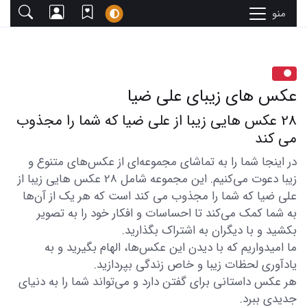
منو
عکس های زیبای علی ضیا
28 عکس هایی زیبا از علی ضیا که شما را مجذوب
می کند
در اینجا شما را به تماشای مجموعه‌ای از عکس‌های متنوع و
زیبا دعوت می‌کنیم. این مجموعه شامل 28 عکس هایی زیبا از
علی ضیا که شما را مجذوب می کند است که هر یک از آن‌ها
به شما کمک می‌کند تا احساسات و افکار خود را به تصویر
بکشید و با دیگران به اشتراک بگذارید.
ما امیدواریم که با دیدن این عکس‌ها، الهام بگیرید و به
یادآوری لحظات زیبا و خاص زندگی بپردازید.
هر عکس داستانی برای گفتن دارد و می‌تواند شما را به دنیای
جدیدی ببرد.