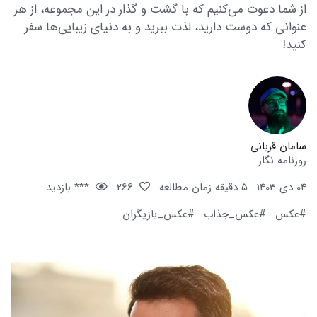
از شما دعوت می‌کنیم که با گشت و گذار در این مجموعه، از هر
عنوانی که دوست دارید، لذت ببرید و به دنیای زیبایی‌ها سفر
کنید!
سامان قربانی
روزنامه نگار
04 دی 1403
5 دقیقه زمان مطالعه
266
*** بازدید
#عکس
#عکس_جذاب
#عکس_بازیگران