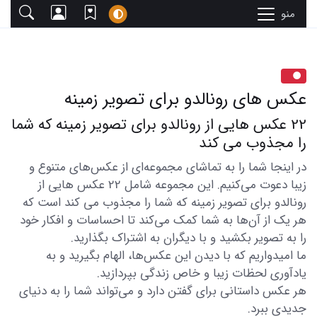
منو
عکس های رونالدو برای تصویر زمینه
22 عکس هایی از رونالدو برای تصویر زمینه که شما
را مجذوب می کند
در اینجا شما را به تماشای مجموعه‌ای از عکس‌های متنوع و
زیبا دعوت می‌کنیم. این مجموعه شامل 22 عکس هایی از
رونالدو برای تصویر زمینه که شما را مجذوب می کند است که
هر یک از آن‌ها به شما کمک می‌کند تا احساسات و افکار خود
را به تصویر بکشید و با دیگران به اشتراک بگذارید.
ما امیدواریم که با دیدن این عکس‌ها، الهام بگیرید و به
یادآوری لحظات زیبا و خاص زندگی بپردازید.
هر عکس داستانی برای گفتن دارد و می‌تواند شما را به دنیای
جدیدی ببرد.