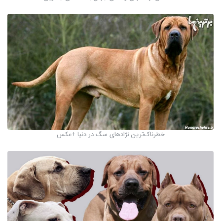
خطرناک‌ترین نژادهای سگ در دنیا +عکس