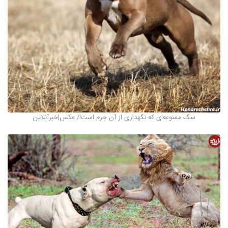
سگ ممنوعه‌ای که نگهداری از آن جرم است!/ عکس|خبرآنلاین