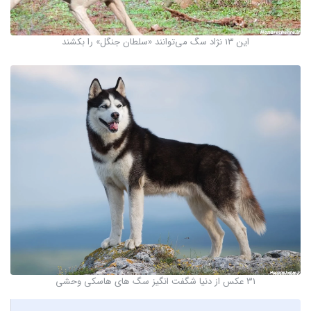
این ۱۳ نژاد سگ می‌توانند «سلطان جنگل» را بکشند
31 عکس از دنیا شگفت انگیز سگ های هاسکی وحشی