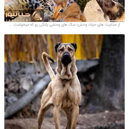
از جذابیت های حیات وحش؛ سگ های وحشی پلنگی رو که میخواست ...