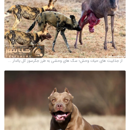
از جذابیت های حیات وحش؛ سگ های وحشی به طرز جگرسوز کل یالدار ...