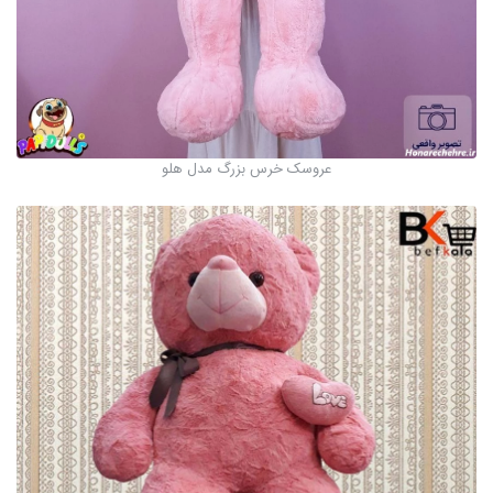
عروسک خرس بزرگ مدل هلو