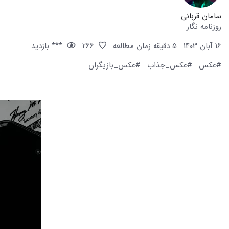
سامان قربانی
روزنامه نگار
16 آبان 1403
5 دقیقه زمان مطالعه
266
*** بازدید
#عکس
#عکس_جذاب
#عکس_بازیگران