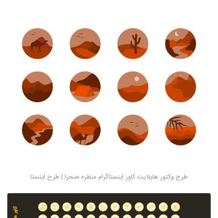
طرح وکتور هایلایت کاور اینستاگرام منظره صحرا | طرح اینستا