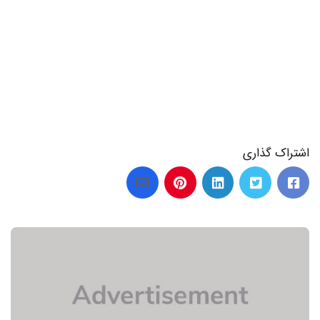
28 عکس از غمگین یاماچ برای پروفایل شما
اشتراک گذاری