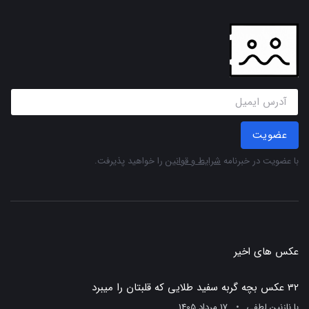
عضویت
با عضویت در خبرنامه
شرایط و قوانین
را خواهید پذیرفت.
عکس های اخیر
32 عکس بچه گربه سفید طلایی که قلبتان را میبرد
با
نازنین لطفی
17 مرداد 1405