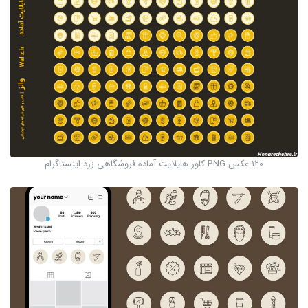
120 عکس PNG کاور هایلایت آماده فروشگاهی زرد اینستاگرام