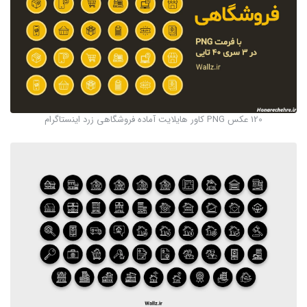
120 عکس PNG کاور هایلایت آماده فروشگاهی زرد اینستاگرام