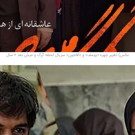
عکس) تغییر چهره «یوسف» و «آقاجون» سریال لحظه گرگ و میش بعد 6 سال