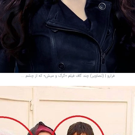
فرارو | (تصاویر) چند گاف فیلم «گرگ و میش» که از چشم ...