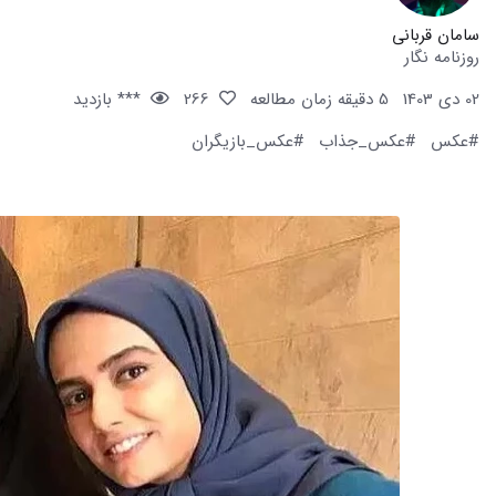
سامان قربانی
روزنامه نگار
02 دی 1403
5 دقیقه زمان مطالعه
266
*** بازدید
#عکس
#عکس_جذاب
#عکس_بازیگران