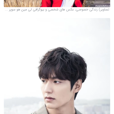
تصاویر) زندگی خصوصی، عکس های شخصی و بیوگرافی لی مین هو سوپر ...