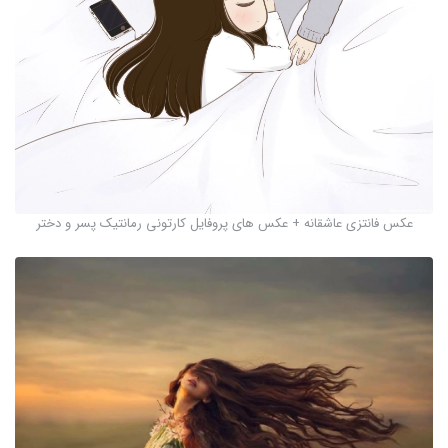
عکس فانتزی عاشقانه + عکس های پروفایل کارتونی رمانتیک پسر و دختر