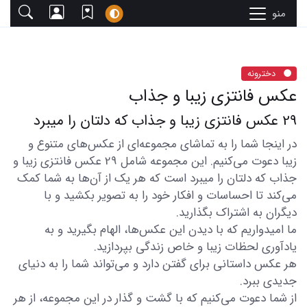
منو
دخترونه
عکس فانتزی زیبا و جذاب
29 عکس فانتزی زیبا و جذاب که دلتان را میبرد
در اینجا شما را به تماشای مجموعه‌ای از عکس‌های متنوع و
زیبا دعوت می‌کنیم. این مجموعه شامل 29 عکس فانتزی زیبا و
جذاب که دلتان را میبرد است که هر یک از آن‌ها به شما کمک
می‌کند تا احساسات و افکار خود را به تصویر بکشید و با
دیگران به اشتراک بگذارید.
ما امیدواریم که با دیدن این عکس‌ها، الهام بگیرید و به
یادآوری لحظات زیبا و خاص زندگی بپردازید.
هر عکس داستانی برای گفتن دارد و می‌تواند شما را به دنیای
جدیدی ببرد.
از شما دعوت می‌کنیم که با گشت و گذار در این مجموعه، از هر