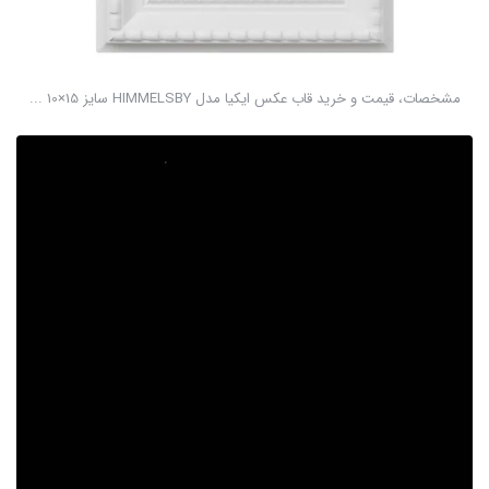
مشخصات، قیمت و خرید قاب عکس ایکیا مدل HIMMELSBY سایز 15×10 ...