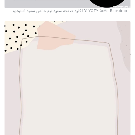
LYLYCTY 5x7ft Backdrop کلید صفحه سفید نرم خالص سفید استودیو ...