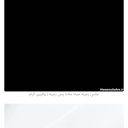
عکس زمینه سیاه ساده پس زمینه | والپیپر گرام