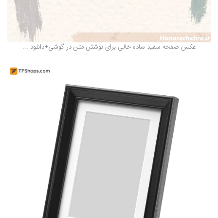
عکس صفحه سفید ساده خالی برای نوشتن متن در گوشی+دانلود ...