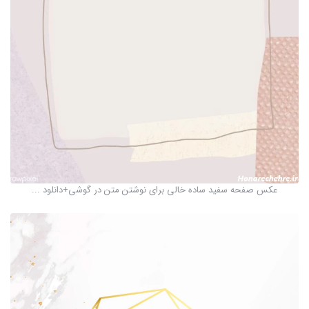
عکس صفحه سفید ساده خالی برای نوشتن متن در گوشی+دانلود ...