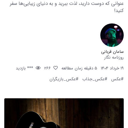
عنوانی که دوست دارید، لذت ببرید و به دنیای زیبایی‌ها سفر
کنید!
سامان قربانی
روزنامه نگار
19 خرداد 1404
5 دقیقه زمان مطالعه
266
*** بازدید
#عکس
#عکس_جذاب
#عکس_بازیگران