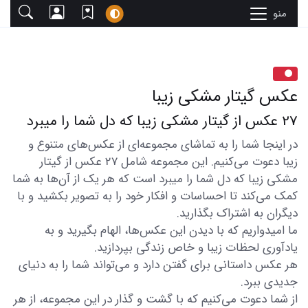
منو
عکس گیتار مشکی زیبا
27 عکس از گیتار مشکی زیبا که دل شما را میبرد
در اینجا شما را به تماشای مجموعه‌ای از عکس‌های متنوع و
زیبا دعوت می‌کنیم. این مجموعه شامل 27 عکس از گیتار
مشکی زیبا که دل شما را میبرد است که هر یک از آن‌ها به شما
کمک می‌کند تا احساسات و افکار خود را به تصویر بکشید و با
دیگران به اشتراک بگذارید.
ما امیدواریم که با دیدن این عکس‌ها، الهام بگیرید و به
یادآوری لحظات زیبا و خاص زندگی بپردازید.
هر عکس داستانی برای گفتن دارد و می‌تواند شما را به دنیای
جدیدی ببرد.
از شما دعوت می‌کنیم که با گشت و گذار در این مجموعه، از هر