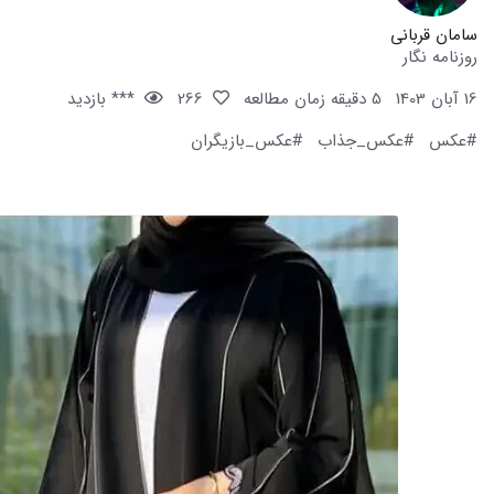
سامان قربانی
روزنامه نگار
16 آبان 1403
5 دقیقه زمان مطالعه
266
*** بازدید
#عکس
#عکس_جذاب
#عکس_بازیگران