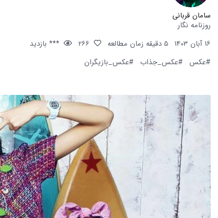
سامان قربانی
روزنامه نگار
16 آبان 1403
5 دقیقه زمان مطالعه
266
*** بازدید
#عکس
#عکس_جذاب
#عکس_بازیگران