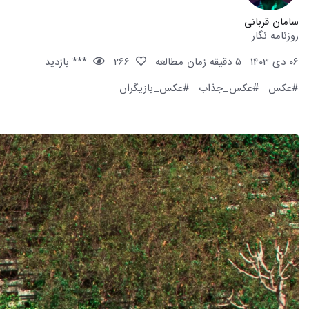
سامان قربانی
روزنامه نگار
06 دی 1403
5 دقیقه زمان مطالعه
266
*** بازدید
#عکس
#عکس_جذاب
#عکس_بازیگران