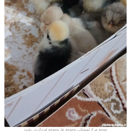
جوجه مرغ لهستانی وجوجه غاز وجوجه اوردک در رشت