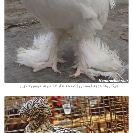
بایگانی‌ها جوجه لهستانی | صفحه 5 از 5 | مزرعه خروس طلایی ...