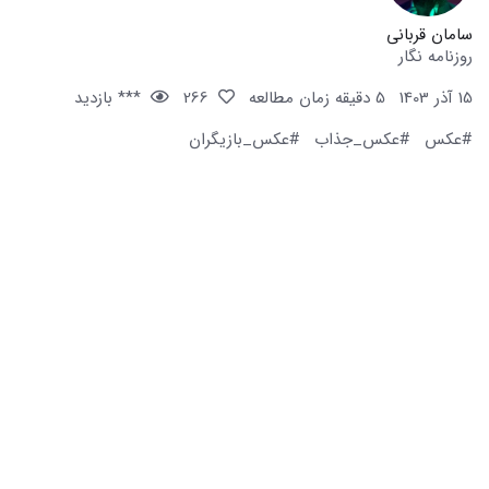
سامان قربانی
روزنامه نگار
15 آذر 1403
5 دقیقه زمان مطالعه
266
*** بازدید
#عکس
#عکس_جذاب
#عکس_بازیگران