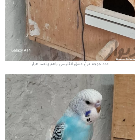
عدد جوجه مرغ عشق انگلیسی باهم پانصد هزار