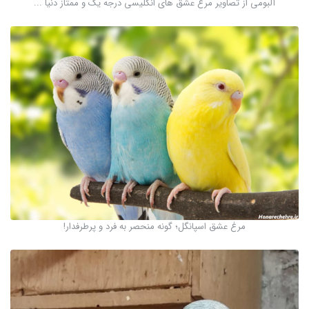
آلبومی از تصاویر مرغ عشق های انگلیسی درجه یک و ممتاز دنیا ...
مرغ عشق اسپانگل؛ گونه منحصر به فرد و پرطرفدار!