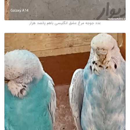
عدد جوجه مرغ عشق انگلیسی باهم پانصد هزار