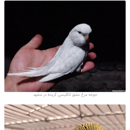
جوجه مرغ عشق انگلیسی گریدa در مشهد