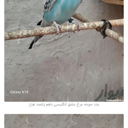
عدد جوجه مرغ عشق انگلیسی باهم پانصد هزار