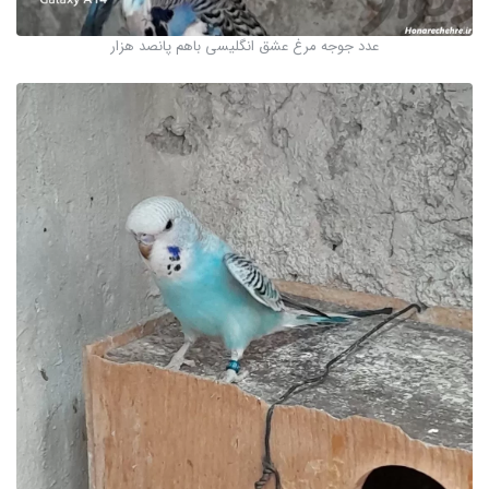
عدد جوجه مرغ عشق انگلیسی باهم پانصد هزار