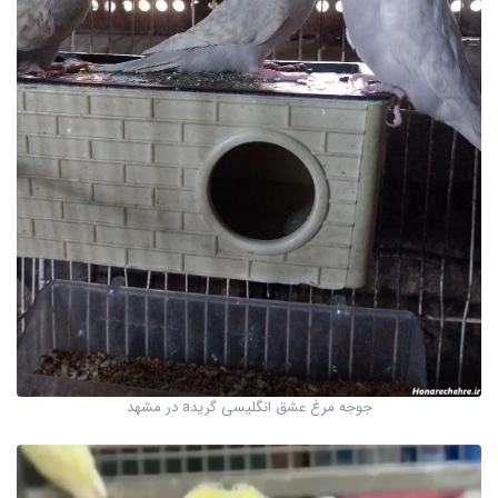
جوجه مرغ عشق انگلیسی گریدa در مشهد