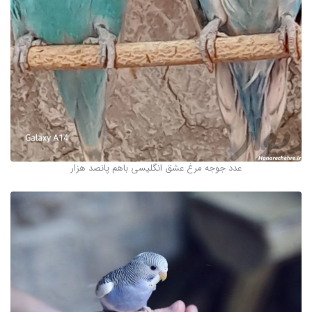
عدد جوجه مرغ عشق انگلیسی باهم پانصد هزار