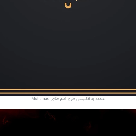
محمد به انگلیسی طرح اسم طلای Mohamad