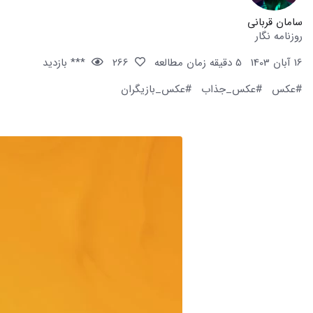
سامان قربانی
روزنامه نگار
16 آبان 1403
5 دقیقه زمان مطالعه
266
*** بازدید
#عکس
#عکس_جذاب
#عکس_بازیگران