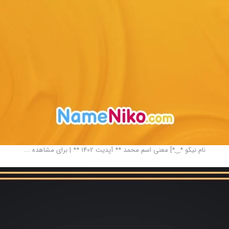
نام نیکو *‿*] معنی اسم محمد ** آپدیت 1402 ** | برای مشاهده ...