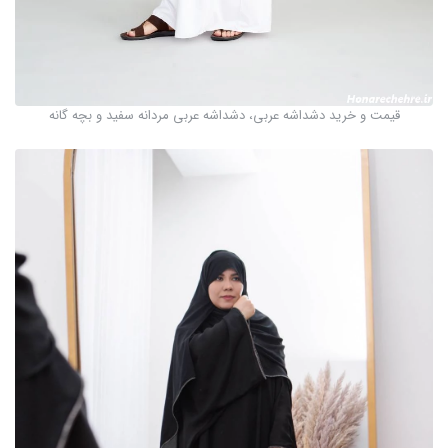
قیمت و خرید دشداشه عربی، دشداشه عربی مردانه سفید و بچه گانه