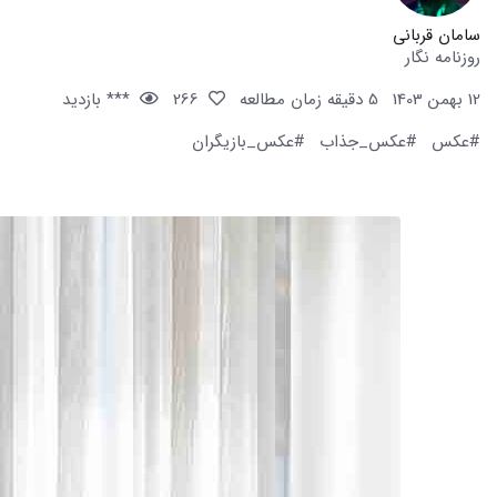
سامان قربانی
روزنامه نگار
12 بهمن 1403
5 دقیقه زمان مطالعه
266
*** بازدید
#عکس
#عکس_جذاب
#عکس_بازیگران