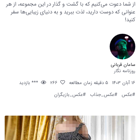
از شما دعوت می‌کنیم که با گشت و گذار در این مجموعه، از هر
عنوانی که دوست دارید، لذت ببرید و به دنیای زیبایی‌ها سفر
کنید!
سامان قربانی
روزنامه نگار
16 آبان 1403
5 دقیقه زمان مطالعه
266
*** بازدید
#عکس
#عکس_جذاب
#عکس_بازیگران