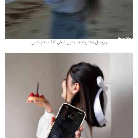
پروفایل دخترونه تار بدون فیش گنگ | تاوعکس