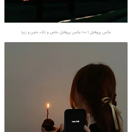
عکس پروفایل | ۱۰۰ عکس پروفایل خاص و تک، خفن و زیبا