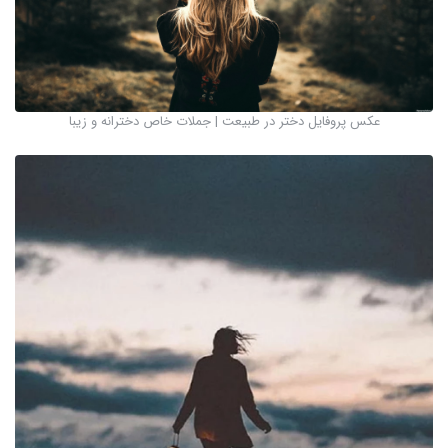
عکس پروفایل دختر در طبیعت | جملات خاص دخترانه و زیبا