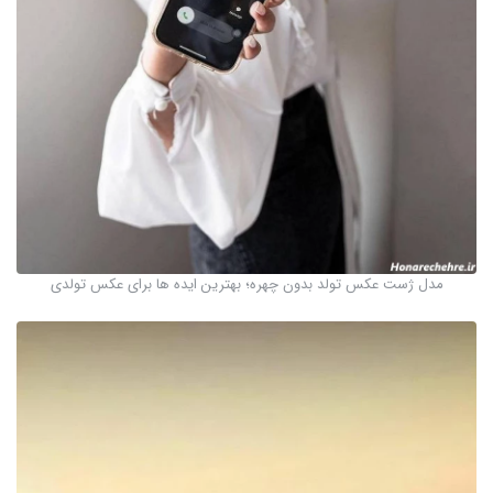
مدل ژست عکس تولد بدون چهره؛ بهترین ایده ها برای عکس تولدی