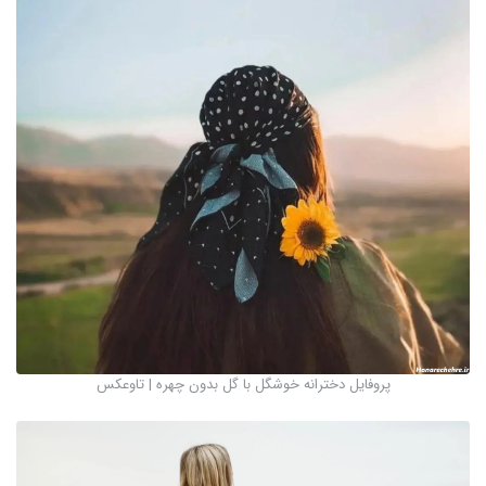
پروفایل دخترانه خوشگل با گل بدون چهره | تاوعکس