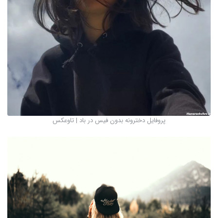
پروفایل دخترونه بدون فیس در باد | تاوعکس