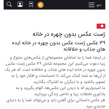
منو
ژست عکس بدون چهره در خانه
39 عکس ژست عکس بدون چهره در خانه ایده
های جذاب و خلاقانه
در اینجا شما را به تماشای مجموعه‌ای از عکس‌های متنوع و
زیبا دعوت می‌کنیم. این مجموعه شامل 39 عکس ژست عکس
بدون چهره در خانه ایده های جذاب و خلاقانه است که هر یک
از آن‌ها به شما کمک می‌کند تا احساسات و افکار خود را به
تصویر بکشید و با دیگران به اشتراک بگذارید.
ما امیدواریم که با دیدن این عکس‌ها، الهام بگیرید و به
یادآوری لحظات زیبا و خاص زندگی بپردازید.
هر عکس داستانی برای گفتن دارد و می‌تواند شما را به دنیای
جدیدی ببرد.