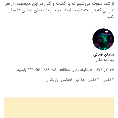
از شما دعوت می‌کنیم که با گشت و گذار در این مجموعه، از هر
عنوانی که دوست دارید، لذت ببرید و به دنیای زیبایی‌ها سفر
کنید!
سامان قربانی
روزنامه نگار
23 آذر 1403
5 دقیقه زمان مطالعه
266
*** بازدید
#عکس
#عکس_جذاب
#عکس_بازیگران