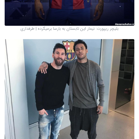
بلیچر ریپورت: نیمار این تابستان به بارسا برمیگرده | طرفداری