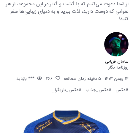
از شما دعوت می‌کنیم که با گشت و گذار در این مجموعه، از هر
عنوانی که دوست دارید، لذت ببرید و به دنیای زیبایی‌ها سفر
کنید!
سامان قربانی
روزنامه نگار
14 بهمن 1403
5 دقیقه زمان مطالعه
266
*** بازدید
#عکس
#عکس_جذاب
#عکس_بازیگران