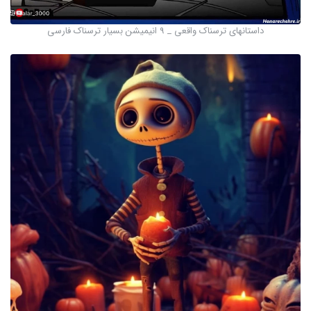
داستانهای ترسناک واقعی _ 9 انیمیشن بسیار ترسناک فارسی