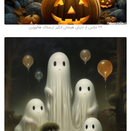
22 عکس از دنیای هیجان انگیز ترسناک هالووین