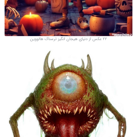
22 عکس از دنیای هیجان انگیز ترسناک هالووین