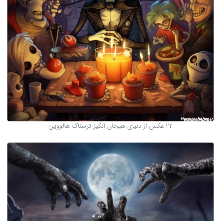
22 عکس از دنیای هیجان انگیز ترسناک هالووین