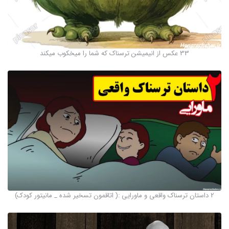
33 عکس از انیمیشن ترسناک که شما را میخکوب میکند
2 داستان ترسناک واقعی و ماورایی :( اتاقمون تسخیر شده _ مانیتور کودک)