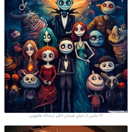
22 عکس از دنیای هیجان انگیز ترسناک هالووین