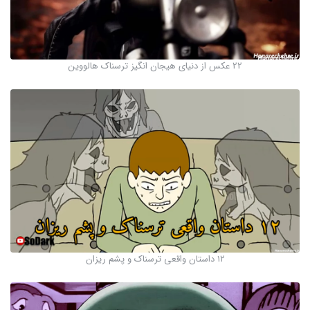
22 عکس از دنیای هیجان انگیز ترسناک هالووین
۱۲ داستان واقعی ترسناک و پشم ریزان