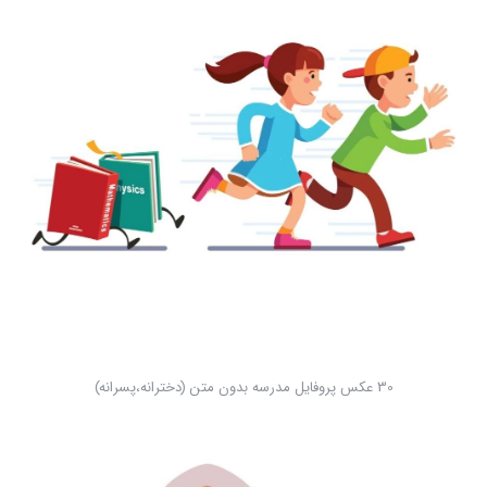
30 عکس پروفایل مدرسه بدون متن (دخترانه،پسرانه)