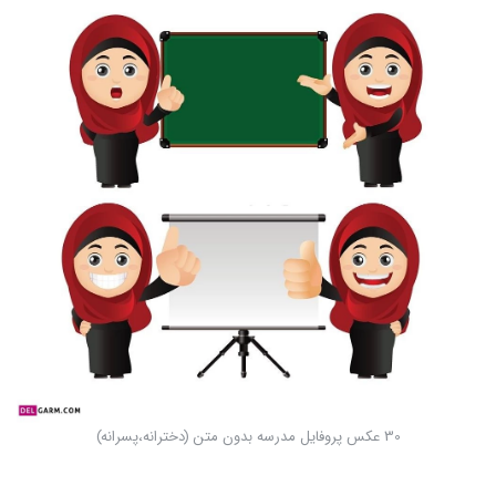
30 عکس پروفایل مدرسه بدون متن (دخترانه،پسرانه)