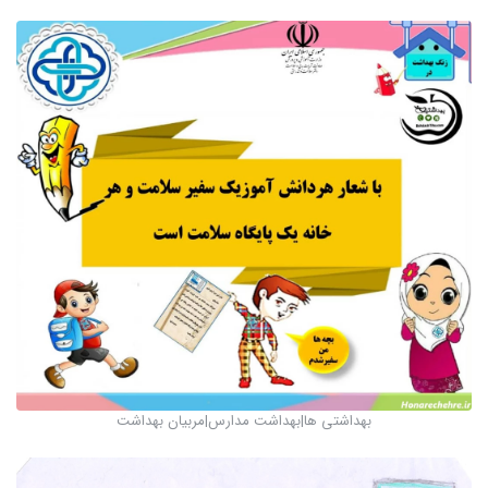
بهداشتی ها|بهداشت مدارس|مربیان بهداشت