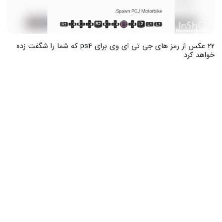
24 عکس از یادبود پدر فوت شده با نوشته های زیبا و دلنشین
ی جی تی ای وی برای ps4 که شما را شگفت زده