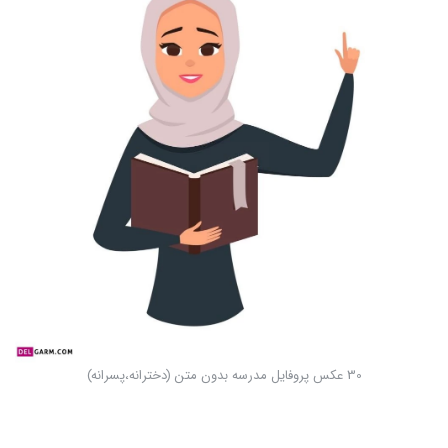
30 عکس پروفایل مدرسه بدون متن (دخترانه،پسرانه)