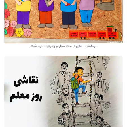
بهداشتی ها|بهداشت مدارس|مربیان بهداشت