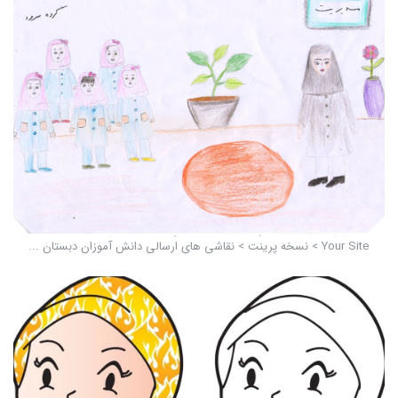
Your Site > نسخه پرينت > نقاشی های ارسالی دانش آموزان دبستان ...