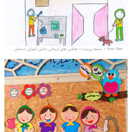
Your Site > نسخه پرينت > نقاشی های ارسالی دانش آموزان دبستان ...