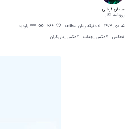
سامان قربانی
روزنامه نگار
05 دی 1403
5 دقیقه زمان مطالعه
266
*** بازدید
#عکس
#عکس_جذاب
#عکس_بازیگران